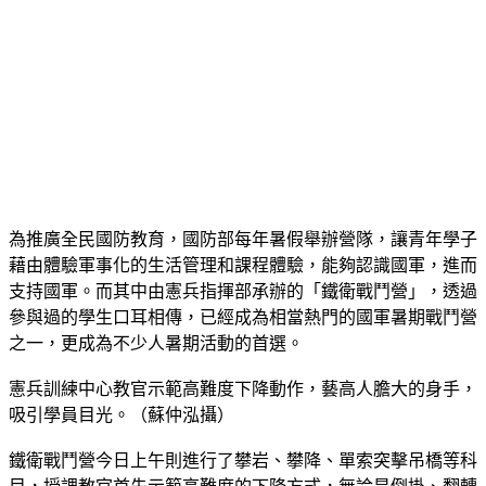
為推廣全民國防教育，國防部每年暑假舉辦營隊，讓青年學子
藉由體驗軍事化的生活管理和課程體驗，能夠認識國軍，進而
支持國軍。而其中由憲兵指揮部承辦的「鐵衛戰鬥營」，透過
參與過的學生口耳相傳，已經成為相當熱門的國軍暑期戰鬥營
之一，更成為不少人暑期活動的首選。
憲兵訓練中心教官示範高難度下降動作，藝高人膽大的身手，
吸引學員目光。（蘇仲泓攝）
鐵衛戰鬥營今日上午則進行了攀岩、攀降、單索突擊吊橋等科