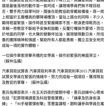
目，授課教官首先示範高難度的下降方式，無論是倒掛、翻轉
還是最後落地的動作皆一氣呵成，讓現場學員們無不瞠目結
舌，雙手用力鼓掌叫好，隨後在助教協助穿戴裝備後，逐一爬
上相當於五層樓高的攀降場樓頂，當站上踏台的同時，不少人
顯得相當緊張，操作時甚至緊握繩索不放，眼淚更得眶而出，
幸賴一旁教官不斷給予安撫和鼓勵，反覆叮囑操作要領，而位
於地面的同學，也大聲的替夥伴加油，展現營隊數日來，所培
養的團隊精神和情感，幫助所有人都能勇敢、獨立且安全地完
成每一項的實作體驗。
一位操作單索突擊吊橋的女學員，操作前緊張的掩面哭泣。
（蘇仲泓攝）
汽車貸款試算表 汽車貸款利率表 汽車貸款利率2015 汽車貸款
試算女學員在緊張的情緒中，努力完成每一個項目，獲得隊友
及教官的掌聲。（蘇仲泓攝）
憲兵指揮部表示，在五天四夜的營期中裡，憲兵訓練中心帶來
包括「犯罪現場調查及科技警衛實務」、「擒拿及防身術演
練」、「90手槍實彈射擊」等豐富課程，期盼讓參與學員在寓